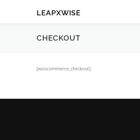
コ
ン
LEAPXWISE
テ
ン
ツ
CHECKOUT
へ
ス
キ
ッ
プ
[woocommerce_checkout]